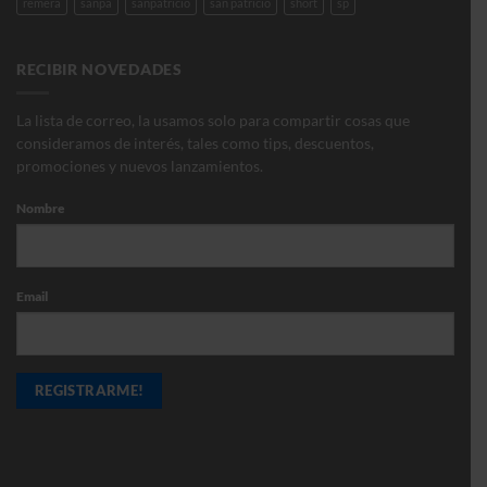
remera
sanpa
sanpatricio
san patricio
short
sp
RECIBIR NOVEDADES
La lista de correo, la usamos solo para compartir cosas que
consideramos de interés, tales como tips, descuentos,
promociones y nuevos lanzamientos.
Nombre
Email