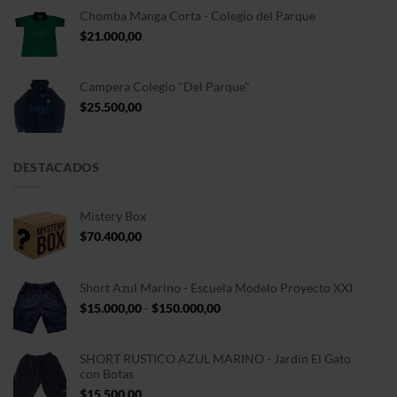
Chomba Manga Corta - Colegio del Parque
$
21.000,00
Campera Colegio "Del Parque"
$
25.500,00
DESTACADOS
Mistery Box
$
70.400,00
Short Azul Marino - Escuela Modelo Proyecto XXI
Rango
$
15.000,00
-
$
150.000,00
de
precios:
desde
SHORT RUSTICO AZUL MARINO - Jardín El Gato
$15.000,00
con Botas
hasta
$
15.500,00