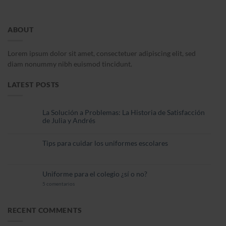
ABOUT
Lorem ipsum dolor sit amet, consectetuer adipiscing elit, sed
diam nonummy nibh euismod tincidunt.
LATEST POSTS
La Solución a Problemas: La Historia de Satisfacción
25
de Julia y Andrés
Oct
No
hay
comentarios
Tips para cuidar los uniformes escolares
20
en
La
Oct
No
Solución
hay
a
comentarios
Problemas:
en
Uniforme para el colegio ¿sí o no?
La
Tips
19
Historia
para
Nov
en
5 comentarios
de
cuidar
Uniforme
Satisfacción
los
para
de
uniformes
el
Julia
escolares
colegio
y
RECENT COMMENTS
¿sí
Andrés
o
no?