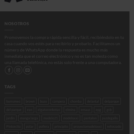
$150.000,00
NOSOTROS
Promovemos la compra rápida sencilla y fácil, recibiéndolo en tu
casa cuando vos estés para recibirlo y probarlo. Facilitamos un
número de WhatsApp donde la respuesta es mucho más
inmediata que el correo electrónico y no es tan molesta como
una llamada telefónica, no estás solo frente a una computadora.
TAGS
borromeo
brown
buzo
campera
chomba
delantal
delparque
del parque
eao
elgatoconbotas
elmina
emaus
epg
gcb
jardin
manga larga
modelo21
modeloxxi
pantalon
pazdegallo
Pintorcito
polar
pollera
principito
proyectomodeloxxi
reforzado