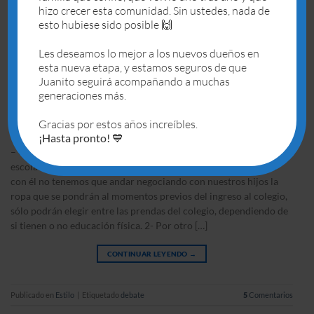
hizo crecer esta comunidad. Sin ustedes, nada de
esto hubiese sido posible 🙌
Les deseamos lo mejor a los nuevos dueños en
esta nueva etapa, y estamos seguros de que
Juanito seguirá acompañando a muchas
generaciones más.
Gracias por estos años increíbles.
¡Hasta pronto!
💙
– Como regla general hay que reconocer que el uniforme
escolar tiene bastantes ventajas a este respecto, precisamente
con él no tenemos que andar negociando con nuestros hijos la
ropa que se pondrán al momentos previos del ingreso al colegio,
sólo podrán elegir entre las prendas del colegio, dependiendo de
si tienen o no educación física. 2- Por otro […]
CONTINUAR LEYENDO
→
Publicado en
Estilo
|
Etiquetado
debate
5
Comentarios