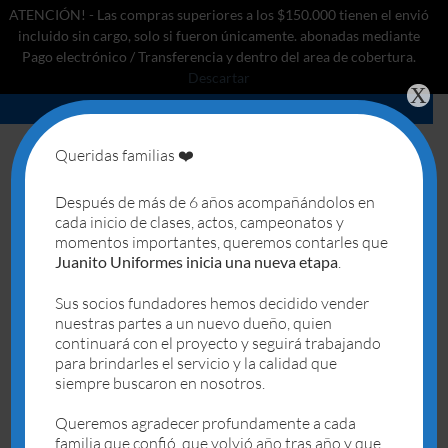
ATENCIÓN! - Las compras superiores a los $150.000 tienen el envió
incluido sin cargo, solo si fueron únicamente. abonadas mediante
Pago electrónico / Transferencia y dentro del area de cobertura.
Descartar
X
Saltar
al
contenido
Queridas familias ❤️
0
Después de más de 6 años acompañándolos en
cada inicio de clases, actos, campeonatos y
INICIO
/
MODELO PROYECTO XXI
/
CHOMBA
momentos importantes, queremos contarles que
Juanito Uniformes inicia una nueva etapa
.
Sus socios fundadores hemos decidido vender
nuestras partes a un nuevo dueño, quien
continuará con el proyecto y seguirá trabajando
para brindarles el servicio y la calidad que
Deseo
siempre buscaron en nosotros.
Queremos agradecer profundamente a cada
SIN EXISTENCIAS
familia que confió, que volvió año tras año y que