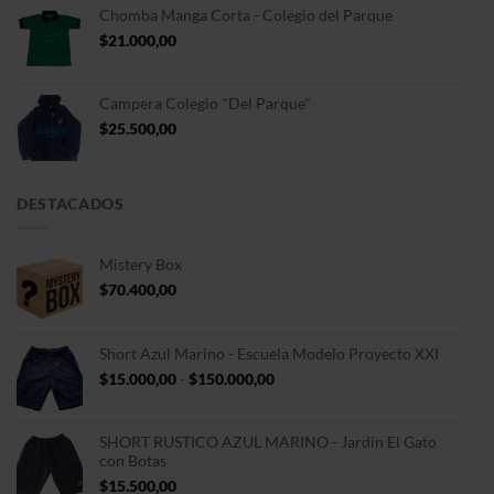
Chomba Manga Corta - Colegio del Parque
$
21.000,00
Campera Colegio "Del Parque"
$
25.500,00
DESTACADOS
Mistery Box
$
70.400,00
Short Azul Marino - Escuela Modelo Proyecto XXI
Rango
$
15.000,00
-
$
150.000,00
de
precios:
desde
SHORT RUSTICO AZUL MARINO - Jardín El Gato
$15.000,00
con Botas
hasta
$
15.500,00