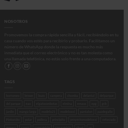
$150.000,00
NOSOTROS
Promovemos la compra rápida sencilla y fácil, recibiéndolo en tu
casa cuando vos estés para recibirlo y probarlo. Facilitamos un
número de WhatsApp donde la respuesta es mucho más
inmediata que el correo electrónico y no es tan molesta como
una llamada telefónica, no estás solo frente a una computadora.
TAGS
borromeo
brown
buzo
campera
chomba
delantal
delparque
del parque
eao
elgatoconbotas
elmina
emaus
epg
gcb
jardin
manga larga
modelo21
modeloxxi
pantalon
pazdegallo
Pintorcito
polar
pollera
principito
proyectomodeloxxi
reforzado
remera
sanpa
sanpatricio
san patricio
short
sp