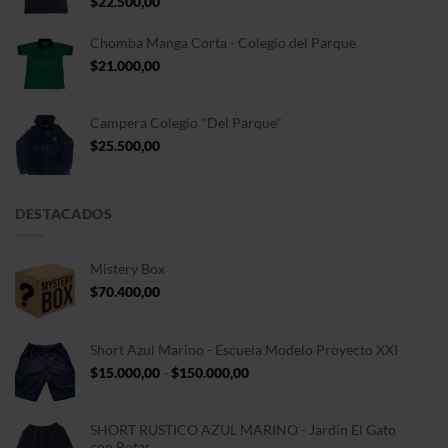
$
22.500,00
Chomba Manga Corta - Colegio del Parque
$
21.000,00
Campera Colegio "Del Parque"
$
25.500,00
DESTACADOS
Mistery Box
$
70.400,00
Short Azul Marino - Escuela Modelo Proyecto XXI
Rango
$
15.000,00
-
$
150.000,00
de
precios:
desde
SHORT RUSTICO AZUL MARINO - Jardín El Gato
$15.000,00
con Botas