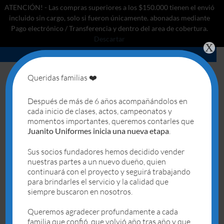
ATENCIÓN! - Las compras superiores a los $150.000 tienen el envió
incluido sin cargo, solo si fueron únicamente. abonadas mediante
Pago electrónico / Transferencia y dentro del area de cobertura.
Descartar
X
Saltar
al
contenido
Queridas familias ❤️
0
Después de más de 6 años acompañándolos en
cada inicio de clases, actos, campeonatos y
INICIO
/
EL GATO CON BOTAS
/
SHORT
momentos importantes, queremos contarles que
Juanito Uniformes inicia una nueva etapa
.
Sus socios fundadores hemos decidido vender
nuestras partes a un nuevo dueño, quien
continuará con el proyecto y seguirá trabajando
para brindarles el servicio y la calidad que
Deseo
siempre buscaron en nosotros.
Queremos agradecer profundamente a cada
familia que confió, que volvió año tras año y que