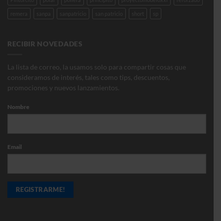
remera
sanpa
sanpatricio
san patricio
short
sp
RECIBIR NOVEDADES
La lista de correo, la usamos solo para compartir cosas que
consideramos de interés, tales como tips, descuentos,
promociones y nuevos lanzamientos.
Nombre
Email