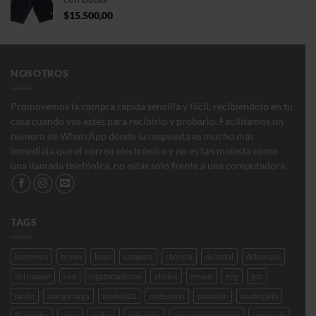
hasta
$
15.500,00
$150.000,00
NOSOTROS
Promovemos la compra rápida sencilla y fácil, recibiéndolo en tu
casa cuando vos estés para recibirlo y probarlo. Facilitamos un
número de WhatsApp donde la respuesta es mucho más
inmediata que el correo electrónico y no es tan molesta como
una llamada telefónica, no estás solo frente a una computadora.
TAGS
borromeo
brown
buzo
campera
chomba
delantal
delparque
del parque
eao
elgatoconbotas
elmina
emaus
epg
gcb
jardin
manga larga
modelo21
modeloxxi
pantalon
pazdegallo
Pintorcito
polar
pollera
principito
proyectomodeloxxi
reforzado