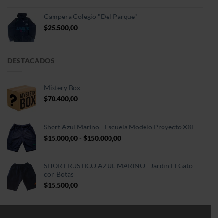
Campera Colegio "Del Parque"
$
25.500,00
DESTACADOS
Mistery Box
$
70.400,00
Short Azul Marino - Escuela Modelo Proyecto XXI
Rango
$
15.000,00
-
$
150.000,00
de
precios:
desde
SHORT RUSTICO AZUL MARINO - Jardín El Gato
$15.000,00
con Botas
hasta
$
15.500,00
$150.000,00