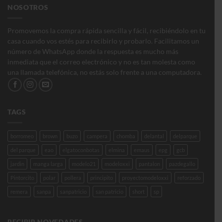
NOSOTROS
Promovemos la compra rápida sencilla y fácil, recibiéndolo en tu
casa cuando vos estés para recibirlo y probarlo. Facilitamos un
número de WhatsApp donde la respuesta es mucho más
inmediata que el correo electrónico y no es tan molesta como
una llamada telefónica, no estás solo frente a una computadora.
TAGS
borromeo
brown
buzo
campera
chomba
delantal
delparque
del parque
eao
elgatoconbotas
elmina
emaus
epg
gcb
jardin
manga larga
modelo21
modeloxxi
pantalon
pazdegallo
Pintorcito
polar
pollera
principito
proyectomodeloxxi
reforzado
remera
sanpa
sanpatricio
san patricio
short
sp