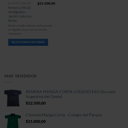
$
21.500,00
EL GATO CON BOTAS
Este
Remera Oficial
producto
de Algodón
tiene
Jardín Gato con
múltiples
Botas
variantes.
Remera Cuello redondo confeccionada
Las
en Algodón suave azul con escudo
estampado.-
opciones
se
SELECCIONAR OPCIONES
pueden
elegir
en
la
página
de
MAS VENDIDOS
producto
REMERA MANGA CORTA COLEGIO EAO (Escuela
Argentina del Oeste)
$
22.500,00
Chomba Manga Corta - Colegio del Parque
$
21.000,00