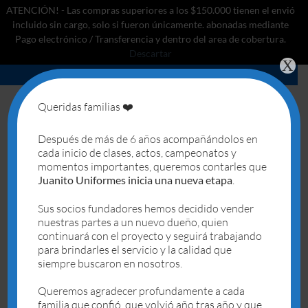
ATENCIÓN! - Las compras superiores a los $150.000 tienen el envió
incluido sin cargo, solo si fueron únicamente. abonadas mediante
Pago electrónico / Transferencia y dentro del area de cobertura.
Descartar
X
Saltar
al
contenido
Queridas familias ❤️
0
Después de más de 6 años acompañándolos en
cada inicio de clases, actos, campeonatos y
INICIO
/
EL GATO CON BOTAS
/
REMERA
momentos importantes, queremos contarles que
Juanito Uniformes inicia una nueva etapa
.
Sus socios fundadores hemos decidido vender
nuestras partes a un nuevo dueño, quien
continuará con el proyecto y seguirá trabajando
para brindarles el servicio y la calidad que
Deseo
Deseo
siempre buscaron en nosotros.
Queremos agradecer profundamente a cada
SIN EXISTENCIAS
familia que confió, que volvió año tras año y que