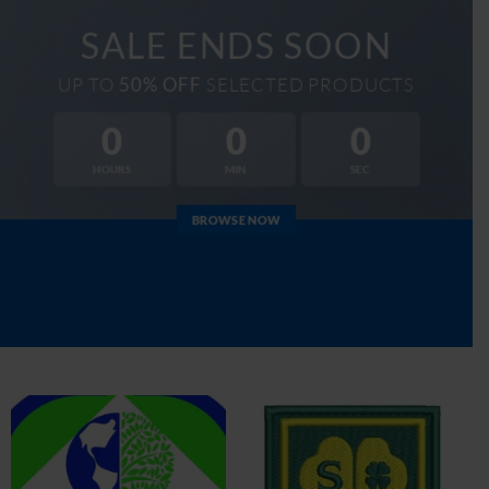
SALE ENDS SOON
UP TO
SELECTED PRODUCTS
50% OFF
0
0
0
HOURS
MIN
SEC
BROWSE NOW