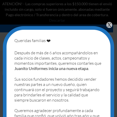
ATENCIÓN! - Las compras superiores a los $150.000 tienen el envió
incluido sin cargo, solo si fueron únicamente. abonadas mediante
Pago electrónico / Transferencia y dentro del area de cobertura.
Descartar
X
Saltar
al
contenido
Queridas familias ❤️
0
Después de más de 6 años acompañándolos en
Free Delivery
World Wide*
Learn more
cada inicio de clases, actos, campeonatos y
Loved by our Customers.
5000+
Reviews
momentos importantes, queremos contarles que
Free Returns
and
Free Shipping
Juanito Uniformes inicia una nueva etapa
.
Sus socios fundadores hemos decidido vender
nuestras partes a un nuevo dueño, quien
continuará con el proyecto y seguirá trabajando
para brindarles el servicio y la calidad que
siempre buscaron en nosotros.
Queremos agradecer profundamente a cada
familia que confió, que volvió año tras año y que