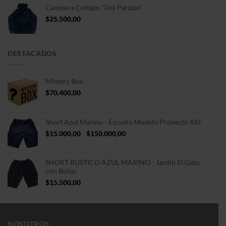
Campera Colegio "Del Parque"
$
25.500,00
DESTACADOS
Mistery Box
$
70.400,00
Short Azul Marino - Escuela Modelo Proyecto XXI
Rango
$
15.000,00
-
$
150.000,00
de
precios:
desde
SHORT RUSTICO AZUL MARINO - Jardín El Gato
$15.000,00
con Botas
hasta
$
15.500,00
$150.000,00
NOSOTROS