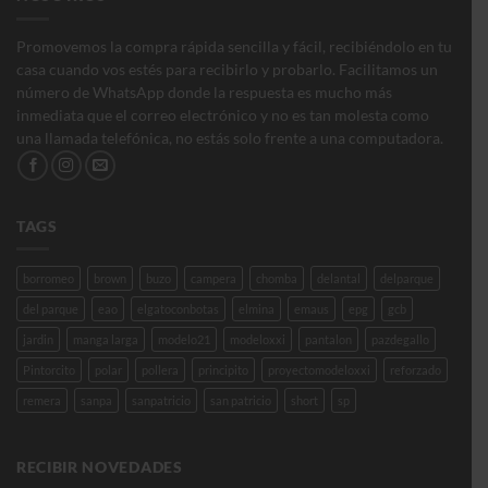
Promovemos la compra rápida sencilla y fácil, recibiéndolo en tu
casa cuando vos estés para recibirlo y probarlo. Facilitamos un
número de WhatsApp donde la respuesta es mucho más
inmediata que el correo electrónico y no es tan molesta como
una llamada telefónica, no estás solo frente a una computadora.
TAGS
borromeo
brown
buzo
campera
chomba
delantal
delparque
del parque
eao
elgatoconbotas
elmina
emaus
epg
gcb
jardin
manga larga
modelo21
modeloxxi
pantalon
pazdegallo
Pintorcito
polar
pollera
principito
proyectomodeloxxi
reforzado
remera
sanpa
sanpatricio
san patricio
short
sp
RECIBIR NOVEDADES