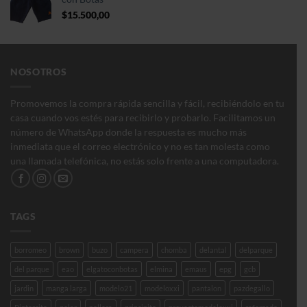
hasta
$
15.500,00
$150.000,00
NOSOTROS
Promovemos la compra rápida sencilla y fácil, recibiéndolo en tu
casa cuando vos estés para recibirlo y probarlo. Facilitamos un
número de WhatsApp donde la respuesta es mucho más
inmediata que el correo electrónico y no es tan molesta como
una llamada telefónica, no estás solo frente a una computadora.
TAGS
borromeo
brown
buzo
campera
chomba
delantal
delparque
del parque
eao
elgatoconbotas
elmina
emaus
epg
gcb
jardin
manga larga
modelo21
modeloxxi
pantalon
pazdegallo