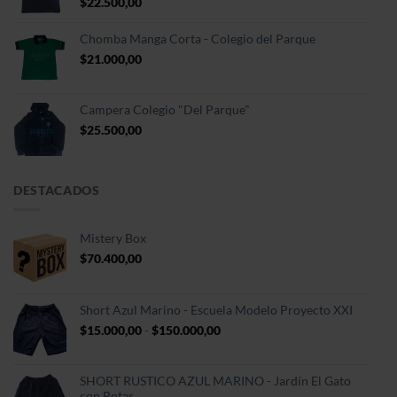
$
22.500,00
Chomba Manga Corta - Colegio del Parque
$
21.000,00
Campera Colegio "Del Parque"
$
25.500,00
DESTACADOS
Mistery Box
$
70.400,00
Short Azul Marino - Escuela Modelo Proyecto XXI
Rango
$
15.000,00
-
$
150.000,00
de
precios:
desde
SHORT RUSTICO AZUL MARINO - Jardín El Gato
$15.000,00
con Botas