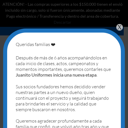
ATENCIÓN! - Las compras superiores a los $150.000 tienen el envió
incluido sin cargo, solo si fueron únicamente. abonadas mediante
Pago electrónico / Transferencia y dentro del area de cobertura.
Descartar
X
Saltar
al
contenido
Queridas familias ❤️
0
Después de más de 6 años acompañándolos en
cada inicio de clases, actos, campeonatos y
INICIO
/
CLASES DE ENVÍO DEL PRODUCTO
/
RETIRO OESTE 1
momentos importantes, queremos contarles que
Juanito Uniformes inicia una nueva etapa
.
Sus socios fundadores hemos decidido vender
nuestras partes a un nuevo dueño, quien
Articulos Zona Country
continuará con el proyecto y seguirá trabajando
para brindarles el servicio y la calidad que
siempre buscaron en nosotros.
Deseo
Deseo
Queremos agradecer profundamente a cada
familia que confió, que volvió año tras año y que