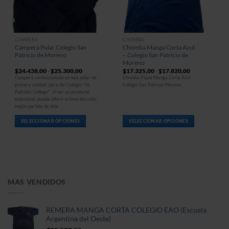
CAMPERA
CHOMBA
Este
Este
Campera Polar Colegio San
Chomba Manga Corta Azul
producto
producto
Patricio de Moreno
– Colegio San Patricio de
tiene
tiene
Moreno
múltiples
múltiples
Rango
Rango
$
24.438,00
-
$
25.300,00
$
17.325,00
-
$
17.820,00
de
de
variantes.
variantes.
Campera confeccionada en tela polar de
Chomba Piqué Manga Corta Azul
precios:
precios:
primera calidad, para del Colegio "St.
Colegio San Patricio Moreno
Las
Las
desde
desde
Patricks College" .Al ser un producto
$24.438,00
$17.325,00
opciones
opciones
hasta
hasta
estacional, puede diferir el tono del color
$25.300,00
$17.820,00
se
se
según partida de tela.-
pueden
pueden
SELECCIONAR OPCIONES
SELECCIONAR OPCIONES
elegir
elegir
en
en
la
la
página
página
de
de
producto
producto
MAS VENDIDOS
REMERA MANGA CORTA COLEGIO EAO (Escuela
Argentina del Oeste)