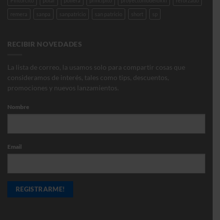
Pintorcito
polar
pollera
principito
proyectomodeloxxi
reforzado
remera
sanpa
sanpatricio
san patricio
short
sp
RECIBIR NOVEDADES
La lista de correo, la usamos solo para compartir cosas que
consideramos de interés, tales como tips, descuentos,
promociones y nuevos lanzamientos.
Nombre
Email